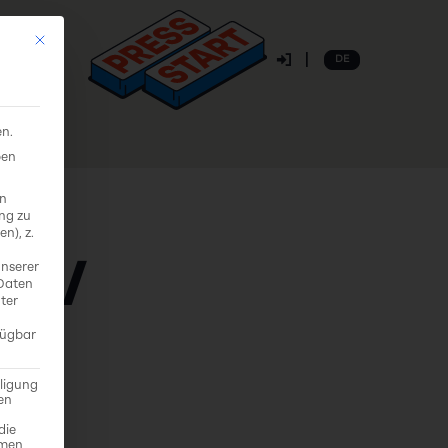
Mit diesem Button wird der Dialog geschlossen. Seine Funktionalität i
DE
ntakt
en.
ben
on
ung zu
n), z.
et /
unserer
 Daten
ter
fügbar
lligung
den
die
mmen