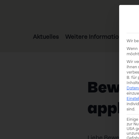
Aktuelles
Weitere Informationen
Wir be
Wenn S
möchte
Wir ve
ihnen 
verbes
B. für
Bewer
Inhalt
Daten
einzuw
Einste
applic
indivi
sind.
Einige
zur Nu
USA ge
unzure
Liebe Bewerber*i
Gefah