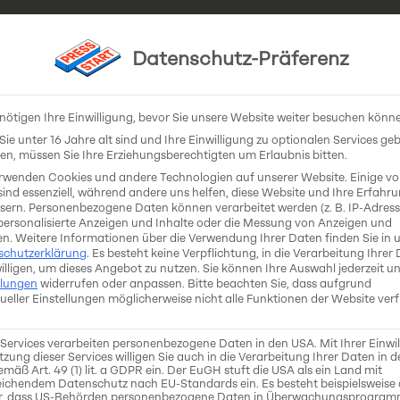
Datenschutz-Präferenz
Stipendiat*innen
Coaches & Expert*innen
Ko
nötigen Ihre Einwilligung, bevor Sie unsere Website weiter besuchen könn
ie unter 16 Jahre alt sind und Ihre Einwilligung zu optionalen Services ge
n, müssen Sie Ihre Erziehungsberechtigten um Erlaubnis bitten.
rwenden Cookies und andere Technologien auf unserer Website. Einige v
sind essenziell, während andere uns helfen, diese Website und Ihre Erfahr
sern.
Personenbezogene Daten können verarbeitet werden (z. B. IP-Adresse
 personalisierte Anzeigen und Inhalte oder die Messung von Anzeigen und
bungsphase beend
en.
Weitere Informationen über die Verwendung Ihrer Daten finden Sie in 
schutzerklärung
.
Es besteht keine Verpflichtung, in die Verarbeitung Ihrer
illigen, um dieses Angebot zu nutzen.
Sie können Ihre Auswahl jederzeit un
llungen
widerrufen oder anpassen.
Bitte beachten Sie, dass aufgrund
ation phase ended
dueller Einstellungen möglicherweise nicht alle Funktionen der Website ver
 Services verarbeiten personenbezogene Daten in den USA. Mit Ihrer Einwi
tzung dieser Services willigen Sie auch in die Verarbeitung Ihrer Daten in 
mäß Art. 49 (1) lit. a GDPR ein. Der EuGH stuft die USA als ein Land mit
ichendem Datenschutz nach EU-Standards ein. Es besteht beispielsweise 
nnen /
Dear applicants
,
r, dass US-Behörden personenbezogene Daten in Überwachungsprogra