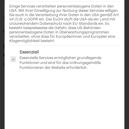
Einige Services verarbeiten personenbezogene Daten in den
USA. Mit Ihrer Einwilligung zur Nutzung dieser Services willigen
Sie auch in die Verarbeitung Ihrer Daten in den USA gemäß Art.
49 (1) lit. a GDPR ein. Der EuGH stuft die USA als ein Land mit
unzureichendem Datenschutz nach EU-Standards ein. Es
besteht beispielsweise die Gefahr, dass US-Behörden
TINY LEAVES
personenbezogene Daten in Überwachungsprogrammen
verarbeiten, ohne dass für Europäerinnen und Europäer eine
Klagemöglichkeit besteht.
Ein gemütliches Abenteuerspiel über einen
Es folgt eine Liste der Service-Gruppen, für di
Essenziell
kleinen grünen Baumdrachen, der die Wüsten
Essenzielle Services ermöglichen grundlegende
Funktionen und sind für das ordnungsgemäße
des Planeten Aritudo wiederbeleben soll.
Funktionieren der Website erforderlich.