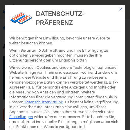
Mit di
EN
DE
DATENSCHUTZ-
PRÄFERENZ
Alle Teams
Aritudo Games
Wir benötigen Ihre Einwilligung, bevor Sie unsere Website
weiter besuchen können.
Aritudo Games
Wenn Sie unter 16 Jahre alt sind und Ihre Einwilligung zu
optionalen Services geben möchten, müssen Sie Ihre
Erziehungsberechtigten um Erlaubnis bitten.
Wir verwenden Cookies und andere Technologien auf unserer
Website. Einige von ihnen sind essenziell, während andere uns
helfen, diese Website und Ihre Erfahrung zu verbessern.
Personenbezogene Daten können verarbeitet werden (z. B. IP-
Adressen), z. B. für personalisierte Anzeigen und Inhalte oder
die Messung von Anzeigen und Inhalten.
Weitere
Informationen über die Verwendung Ihrer Daten finden Sie in
unserer
Datenschutzerklärung
.
Es besteht keine Verpflichtung,
in die Verarbeitung Ihrer Daten einzuwilligen, um dieses
Angebot zu nutzen.
Sie können Ihre Auswahl jederzeit unter
Zur Website
Einstellungen
widerrufen oder anpassen.
Bitte beachten Sie,
dass aufgrund individueller Einstellungen möglicherweise nicht
alle Funktionen der Website verfügbar sind.