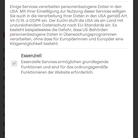
Einige Services verarbeiten personenbezogene Daten in den
USA. Mit Ihrer Einwilligung zur Nutzung dieser Services willigen
Sie auch in die Verarbeitung Ihrer Daten in den USA gemäß Art.
49 (1) lit. a GDPR ein. Der EuGH stuft die USA als ein Land mit
unzureichendem Datenschutz nach EU-Standards ein. Es
besteht beispielsweise die Gefahr, dass US-Behörden
HIERONYMUS
personenbezogene Daten in Überwachungsprogrammen
verarbeiten, ohne dass für Europäerinnen und Europäer eine
Klagemöglichkeit besteht.
Schlüpfe in die Rolle von Helena van Aken in
Es folgt eine Liste der Service-Gruppen, für di
Essenziell
Hieronymus, einem historischen Fantasy-Spiel,
Essenzielle Services ermöglichen grundlegende
Funktionen und sind für das ordnungsgemäße
das dich das späte Mittelalter mit einer
Funktionieren der Website erforderlich.
surrealen Wendung erleben lässt. Bahne dir
deinen Weg durch bezaubernde Umgebungen,
indem du deinen Verstand, deine Werkzeuge
und die Hilfe der fantastischen Kreaturen
einsetzt, denen du auf deinem Weg begegnest.
Entdecke die unheimlichen, surrealen Welten
des mittelalterlichen Malers Hieronymus