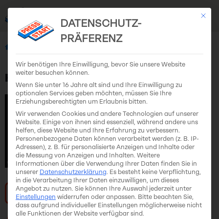
Mit di
EN
DE
DATENSCHUTZ-
PRÄFERENZ
Alle Teams
Hurdy Gurdy Games
Wir benötigen Ihre Einwilligung, bevor Sie unsere Website
weiter besuchen können.
Hurdy Gurdy Games
Wenn Sie unter 16 Jahre alt sind und Ihre Einwilligung zu
optionalen Services geben möchten, müssen Sie Ihre
Erziehungsberechtigten um Erlaubnis bitten.
Wir verwenden Cookies und andere Technologien auf unserer
Website. Einige von ihnen sind essenziell, während andere uns
helfen, diese Website und Ihre Erfahrung zu verbessern.
Personenbezogene Daten können verarbeitet werden (z. B. IP-
Adressen), z. B. für personalisierte Anzeigen und Inhalte oder
die Messung von Anzeigen und Inhalten.
Weitere
Informationen über die Verwendung Ihrer Daten finden Sie in
unserer
Datenschutzerklärung
.
Es besteht keine Verpflichtung,
in die Verarbeitung Ihrer Daten einzuwilligen, um dieses
Angebot zu nutzen.
Sie können Ihre Auswahl jederzeit unter
Zur Website
Einstellungen
widerrufen oder anpassen.
Bitte beachten Sie,
dass aufgrund individueller Einstellungen möglicherweise nicht
alle Funktionen der Website verfügbar sind.