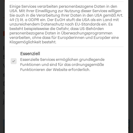
Einige Services verarbeiten personenbezogene Daten in den
USA. Mit Ihrer Einwilligung zur Nutzung dieser Services willigen
Sie auch in die Verarbeitung Ihrer Daten in den USA gemäß Art.
49 (1) lit. a GDPR ein. Der EuGH stuft die USA als ein Land mit
unzureichendem Datenschutz nach EU-Standards ein. Es
besteht beispielsweise die Gefahr, dass US-Behörden
PLANT EVERYWHERE
personenbezogene Daten in Überwachungsprogrammen
verarbeiten, ohne dass für Europäerinnen und Europäer eine
Klagemöglichkeit besteht.
In einer Welt aus Beton und Glas gilt es, die
Es folgt eine Liste der Service-Gruppen, für di
Essenziell
Stadt zurückzuerobern....mit Pflanzen!
Essenzielle Services ermöglichen grundlegende
Funktionen und sind für das ordnungsgemäße
Verwandle die triste Stadtlandschaft in eine
Funktionieren der Website erforderlich.
schöne Wiese, einen Wald oder einen
Dschungel und beobachte die Auswirkungen
auf die Anwohner*innen. Aber Vorsicht: Nicht
jede*r ist mit deinem Gärtnern zufrieden...