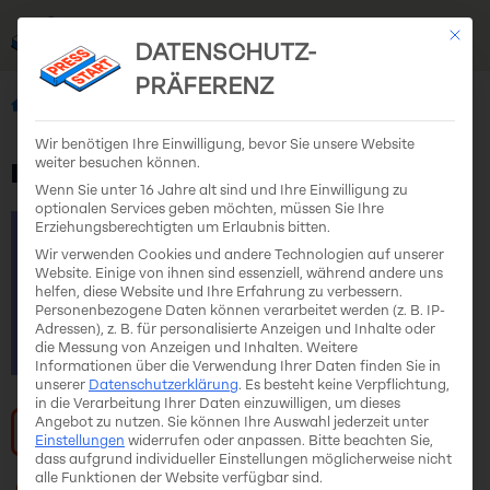
Mit di
EN
DE
DATENSCHUTZ-
PRÄFERENZ
Alle Teams
liney.games
Wir benötigen Ihre Einwilligung, bevor Sie unsere Website
weiter besuchen können.
liney.games
Wenn Sie unter 16 Jahre alt sind und Ihre Einwilligung zu
optionalen Services geben möchten, müssen Sie Ihre
Erziehungsberechtigten um Erlaubnis bitten.
Wir verwenden Cookies und andere Technologien auf unserer
Website. Einige von ihnen sind essenziell, während andere uns
helfen, diese Website und Ihre Erfahrung zu verbessern.
Personenbezogene Daten können verarbeitet werden (z. B. IP-
Adressen), z. B. für personalisierte Anzeigen und Inhalte oder
die Messung von Anzeigen und Inhalten.
Weitere
Informationen über die Verwendung Ihrer Daten finden Sie in
unserer
Datenschutzerklärung
.
Es besteht keine Verpflichtung,
in die Verarbeitung Ihrer Daten einzuwilligen, um dieses
Angebot zu nutzen.
Sie können Ihre Auswahl jederzeit unter
Zur Website
Einstellungen
widerrufen oder anpassen.
Bitte beachten Sie,
dass aufgrund individueller Einstellungen möglicherweise nicht
alle Funktionen der Website verfügbar sind.