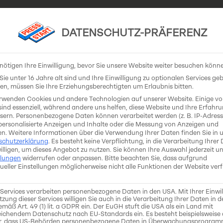
DATENSCHUTZ-PRÄFERENZ
Stipendiat*innen
Coaches & Expert*innen
Ko
nötigen Ihre Einwilligung, bevor Sie unsere Website weiter besuchen könn
ie unter 16 Jahre alt sind und Ihre Einwilligung zu optionalen Services ge
n, müssen Sie Ihre Erziehungsberechtigten um Erlaubnis bitten.
rwenden Cookies und andere Technologien auf unserer Website. Einige v
sind essenziell, während andere uns helfen, diese Website und Ihre Erfahr
sern.
Personenbezogene Daten können verarbeitet werden (z. B. IP-Adresse
 personalisierte Anzeigen und Inhalte oder die Messung von Anzeigen und
en.
Weitere Informationen über die Verwendung Ihrer Daten finden Sie in 
schutzerklärung
.
Es besteht keine Verpflichtung, in die Verarbeitung Ihrer
MONARCHS AT PLAY
illigen, um dieses Angebot zu nutzen.
Sie können Ihre Auswahl jederzeit un
llungen
widerrufen oder anpassen.
Bitte beachten Sie, dass aufgrund
dueller Einstellungen möglicherweise nicht alle Funktionen der Website ver
Rundenbasierte 4X-Strategie mi
 Services verarbeiten personenbezogene Daten in den USA. Mit Ihrer Einwi
Einfache Regeln, tiefgründige Tak
tzung dieser Services willigen Sie auch in die Verarbeitung Ihrer Daten in 
mäß Art. 49 (1) lit. a GDPR ein. Der EuGH stuft die USA als ein Land mit
ichendem Datenschutz nach EU-Standards ein. Es besteht beispielsweise 
r, dass US-Behörden personenbezogene Daten in Überwachungsprogra