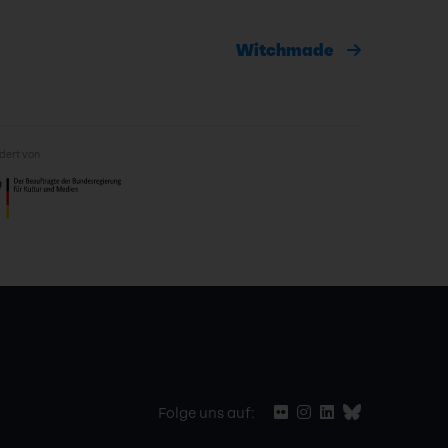
Witchmade
dert von
Folge uns auf: