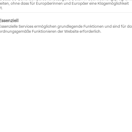
eiten, ohne dass für Europäerinnen und Europäer eine Klagemöglichkeit
t.
olgt eine Liste der Service-Gruppen, für die eine E
Essenziell
Essenzielle Services ermöglichen grundlegende Funktionen und sind für da
ordnungsgemäße Funktionieren der Website erforderlich.