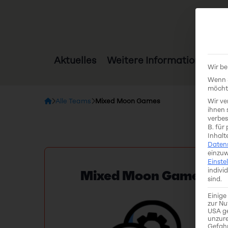
Aktuelles
Weitere Informationen
Wir be
Wenn S
möchte
Alle Teams
Mixed Moon Games
Wir ve
ihnen 
verbes
B. für
Inhalt
Daten
einzuw
Einste
indivi
Mixed Moon Games
sind.
Einige
zur Nu
USA ge
unzure
Gefah