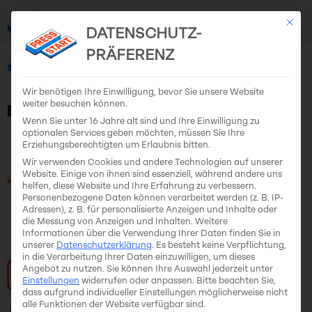
Mit di
EN
DE
DATENSCHUTZ-
PRÄFERENZ
All Teams
Data Illusion Studios
Wir benötigen Ihre Einwilligung, bevor Sie unsere Website
weiter besuchen können.
Data Illusion Studios
Wenn Sie unter 16 Jahre alt sind und Ihre Einwilligung zu
optionalen Services geben möchten, müssen Sie Ihre
Erziehungsberechtigten um Erlaubnis bitten.
Wir verwenden Cookies und andere Technologien auf unserer
Website. Einige von ihnen sind essenziell, während andere uns
helfen, diese Website und Ihre Erfahrung zu verbessern.
Personenbezogene Daten können verarbeitet werden (z. B. IP-
Adressen), z. B. für personalisierte Anzeigen und Inhalte oder
die Messung von Anzeigen und Inhalten.
Weitere
Informationen über die Verwendung Ihrer Daten finden Sie in
unserer
Datenschutzerklärung
.
Es besteht keine Verpflichtung,
in die Verarbeitung Ihrer Daten einzuwilligen, um dieses
Angebot zu nutzen.
Sie können Ihre Auswahl jederzeit unter
Visit Website
Einstellungen
widerrufen oder anpassen.
Bitte beachten Sie,
dass aufgrund individueller Einstellungen möglicherweise nicht
alle Funktionen der Website verfügbar sind.