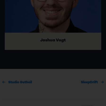
Joshua Vogt
Studio Gutheil
SleepDrift
Sponsored by