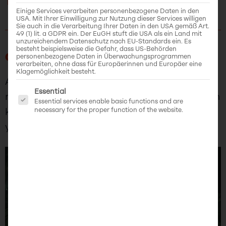
Einige Services verarbeiten personenbezogene Daten in den
USA. Mit Ihrer Einwilligung zur Nutzung dieser Services willigen
Sie auch in die Verarbeitung Ihrer Daten in den USA gemäß Art.
49 (1) lit. a GDPR ein. Der EuGH stuft die USA als ein Land mit
unzureichendem Datenschutz nach EU-Standards ein. Es
besteht beispielsweise die Gefahr, dass US-Behörden
GOBLINGTON
personenbezogene Daten in Überwachungsprogrammen
verarbeiten, ohne dass für Europäerinnen und Europäer eine
Klagemöglichkeit besteht.
A rogue-lite style city-building game in a
Es folgt eine Liste der Service-Gruppen, für di
Essential
relaxed dark fantasy world. Explore your goblin
Essential services enable basic functions and are
necessary for the proper function of the website.
kingdom, find interesting locations and choose
your heroes.