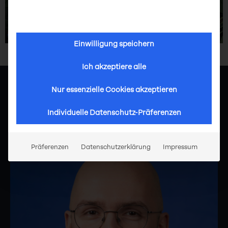
Einwilligung speichern
Ich akzeptiere alle
Nur essenzielle Cookies akzeptieren
GRANT HOLDERS
Individuelle Datenschutz-Präferenzen
Joshua Heinz Georg Vogt
Präferenzen
Datenschutzerklärung
Impressum