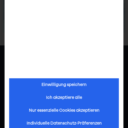
GRANT HOLDERS
lowpolis GbR Mariia Fedotova, Zoia Iakovleva
Einwilligung speichern
Ich akzeptiere alle
Nur essenzielle Cookies akzeptieren
Individuelle Datenschutz-Präferenzen