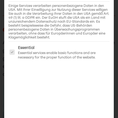
Einige Services verarbeiten personenbezogene Daten in den
USA. Mit Ihrer Einwilligung zur Nutzung dieser Services willigen
Sie auch in die Verarbeitung Ihrer Daten in den USA gemäß Art.
49 (1) lit. a GDPR ein. Der EuGH stuft die USA als ein Land mit
unzureichendem Datenschutz nach EU-Standards ein. Es
besteht beispielsweise die Gefahr, dass US-Behörden
CO-OPEN 2
personenbezogene Daten in Überwachungsprogrammen
verarbeiten, ohne dass für Europäerinnen und Europäer eine
Klagemöglichkeit besteht.
A lighthearted first-person nonlinear adventure
Es folgt eine Liste der Service-Gruppen, für di
Essential
game with many quests and secrets. The new
Essential services enable basic functions and are
necessary for the proper function of the website.
game is set during New Year holidays and
explores the importance of community, self-
organisation, and DIY culture.