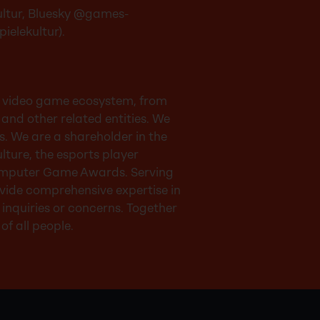
ltur
, Bluesky
@games-
ielekultur
).
e video game ecosystem, from
and other related entities. We
. We are a shareholder in the
ture, the esports player
Computer Game Awards. Serving
rovide comprehensive expertise in
nquiries or concerns. Together
f all people.