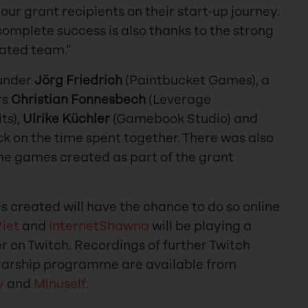
 our grant recipients on their start-up journey.
complete success is also thanks to the strong
ated team.”
ounder
Jörg Friedrich
(Paintbucket Games), a
rs
Christian Fonnesbech
(Leverage
ts),
Ulrike Küchler
(Gamebook Studio) and
ck on the time spent together. There was also
 the games created as part of the grant
 created will have the chance to do so online
Viet
and
InternetShawna
will be playing a
r on Twitch. Recordings of further Twitch
larship programme are available from
y
and
Minuself.