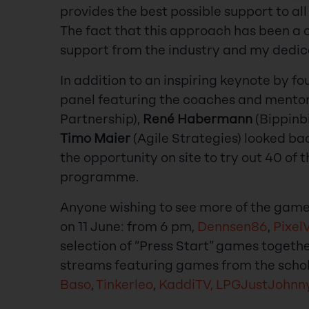
provides the best possible support to all
The fact that this approach has been a 
support from the industry and my dedic
In addition to an inspiring keynote by f
panel featuring the coaches and mento
Partnership),
René Habermann
(Bippinbi
Timo Maier
(Agile Strategies) looked ba
the opportunity on site to try out 40 of
programme.
Anyone wishing to see more of the games
on 11 June: from 6 pm,
Dennsen86
,
Pixel
selection of “Press Start” games togethe
streams featuring games from the scho
Baso
,
Tinkerleo
,
KaddiTV,
LPGJustJohnn