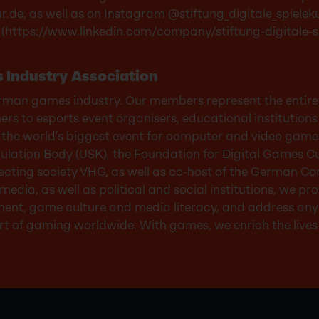
ur.de
, as well as on Instagram
@stiftung_digitale_spieleku
(
https://www.linkedin.com/company/stiftung-digitale-sp
 Industry Association
erman games industry. Our members represent the entir
s to esports event organisers, educational institutions 
the world’s biggest event for computer and video games
lation Body (USK), the Foundation for Digital Games Cul
ecting society VHG, as well as co-host of the German 
 media, as well as political and social institutions, we p
ent, game culture and media literacy, and address any i
of gaming worldwide. With games, we enrich the lives o