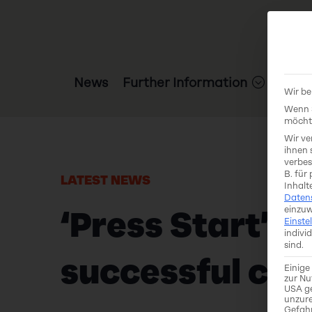
News
Further Information
Grant
Wir be
Wenn S
möchte
Wir ve
ihnen 
verbes
B. für
LATEST NEWS
Inhalt
Daten
einzuw
‘Press Start’ 
Einste
indivi
sind.
successful con
Einige
zur Nu
USA ge
unzure
Gefah