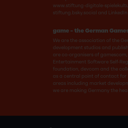
www.stiftung-digitale-spielekult
stiftung.bsky.social
and LinkedIn 
game – the German Games
We are the association of the G
development studios and publisher
are co-organisers of gamescom, 
Entertainment Software Self-Regu
foundation, devcom and the coll
as a central point of contact for
areas including market developm
we are making Germany the heart 