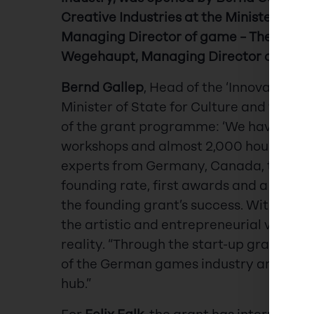
Creative Industries at the Minister of St
Managing Director of game – The Germa
Wegehaupt, Managing Director of the Fo
Bernd Gallep
, Head of the ‘Innovation a
Minister of State for Culture and the Me
of the grant programme: ‘We have now
workshops and almost 2,000 hours of me
experts from Germany, Canada, the UK, 
founding rate, first awards and a strong 
the founding grant’s success. With a tota
the artistic and entrepreneurial vision
reality. “Through the start-up grant, w
of the German games industry and sus
hub.”