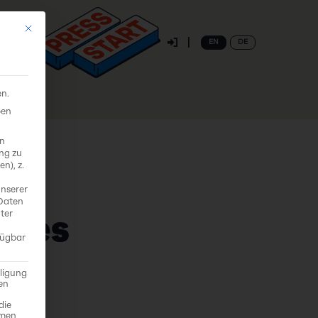
Mit diesem Button wird der Dialog geschlossen. Seine Funktionalität i
EN
DE
en.
ben
on
ung zu
n), z.
unserer
 Daten
ter
ates
fügbar
lligung
den
die
mmen