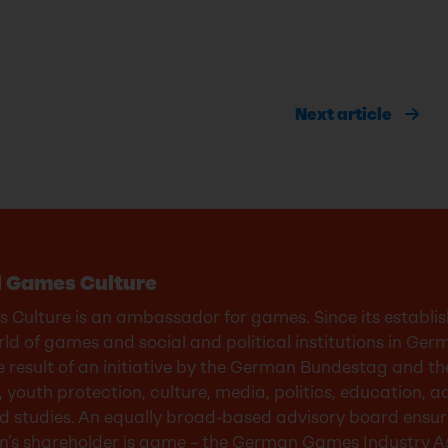
Next article
l Games Culture
 Culture is an ambassador for games. Since its establis
ld of games and social and political institutions in Ger
e result of an initiative by the German Bundestag and 
 youth protection, culture, media, politics, education, 
 and studies. An equally broad-based advisory board ensu
n’s shareholder is game – the German Games Industry As