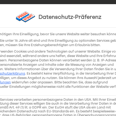
Datenschutz-Präferenz
 Holders
Coaches & Experts
Contact
nötigen Ihre Einwilligung, bevor Sie unsere Website weiter besuchen könn
ie unter 16 Jahre alt sind und Ihre Einwilligung zu optionalen Services ge
n, müssen Sie Ihre Erziehungsberechtigten um Erlaubnis bitten.
rwenden Cookies und andere Technologien auf unserer Website. Einige v
sind essenziell, während andere uns helfen, diese Website und Ihre Erfahr
sern.
Personenbezogene Daten können verarbeitet werden (z. B. IP-Adresse
 personalisierte Anzeigen und Inhalte oder die Messung von Anzeigen und
en.
Weitere Informationen über die Verwendung Ihrer Daten finden Sie in 
schutzerklärung
.
Es besteht keine Verpflichtung, in die Verarbeitung Ihrer
illigen, um dieses Angebot zu nutzen.
Sie können Ihre Auswahl jederzeit un
Games Grant celebr
llungen
widerrufen oder anpassen.
Bitte beachten Sie, dass aufgrund
dueller Einstellungen möglicherweise nicht alle Funktionen der Website ver
clusion
 Services verarbeiten personenbezogene Daten in den USA. Mit Ihrer Einwi
tzung dieser Services willigen Sie auch in die Verarbeitung Ihrer Daten in 
mäß Art. 49 (1) lit. a GDPR ein. Der EuGH stuft die USA als ein Land mit
ichendem Datenschutz nach EU-Standards ein. Es besteht beispielsweise 
r, dass US-Behörden personenbezogene Daten in Überwachungsprogra